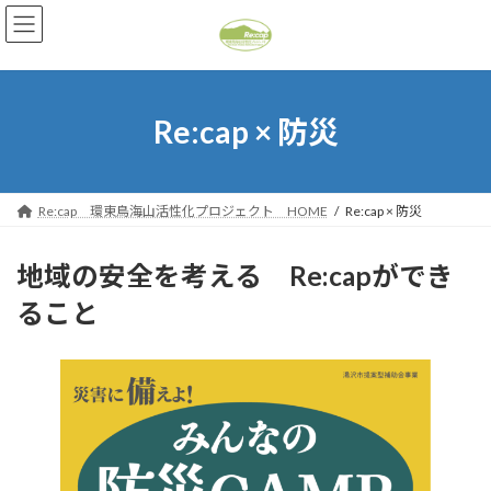
コ
ナ
ン
ビ
テ
ゲ
ン
ー
ツ
シ
へ
ョ
Re:cap × 防災
ス
ン
キ
に
ッ
移
プ
動
Re:cap 環東鳥海山活性化プロジェクト HOME
Re:cap × 防災
地域の安全を考える Re:capができ
ること